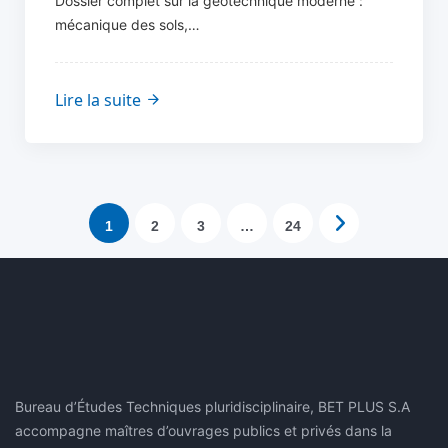
Dossier complet sur la géotechnique moderne :
mécanique des sols,…
Lire la suite
1
2
3
…
24
Bureau d’Études Techniques pluridisciplinaire, BET PLUS S.A
accompagne maîtres d’ouvrages publics et privés dans la