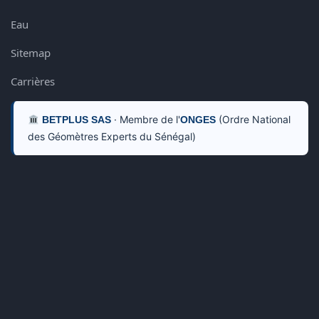
Eau
Sitemap
Carrières
· Membre de l'
(Ordre National
BETPLUS SAS
ONGES
des Géomètres Experts du Sénégal)
BETPLUS SAS BETPLUS
27 Mar , 2026
CIGRE Afrique de l’Ouest 2026