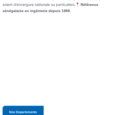
soient d’envergure nationale ou particuliers.
Référence
sénégalaise en ingénierie depuis 1989.
Conseils et accompagnement sur
mesure
Politiques d'entreprise flexibles
Nos Departements