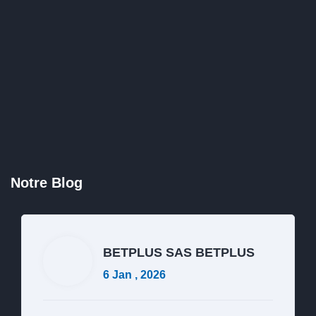
BETPLUS SAS BETPLUS
6 Jan , 2026
Intégration BIM et SIG : La
Convergence 3D
Notre Blog
Lire la suite
Commentaires fermés
BETPLUS SAS BETPLUS
6 Jan , 2026