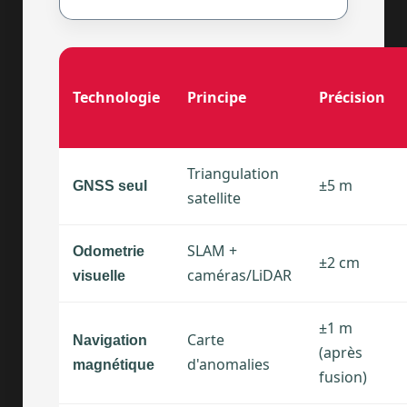
Technologie
Principe
Précision
Triangulation
±5 m
GNSS seul
satellite
SLAM +
Odometrie
±2 cm
caméras/LiDAR
visuelle
±1 m
Carte
Navigation
(après
d'anomalies
magnétique
fusion)