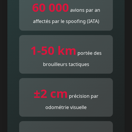
60 000
avions par an
affectés par le spoofing (IATA)
1-50 km
portée des
brouilleurs tactiques
±2 cm
précision par
odométrie visuelle