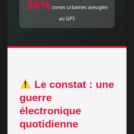
30%
zones urbaines aveugles
au GPS
Le constat : une
guerre
électronique
quotidienne