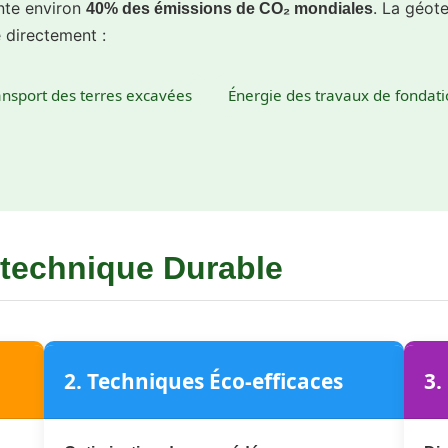
ente environ
. La géote
40% des émissions de CO₂ mondiales
e directement :
ansport des terres excavées
Énergie des travaux de fondat
otechnique Durable
2. Techniques Éco-efficaces
3.