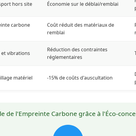
tale française
port hors site
Économie sur le déblai/remblai
inte carbone
Coût réduit des matériaux de
remblai
puisement des ressources (kg Sb eq)
Eutrophisation (kg PO
Réduction des contraintes
 et vibrations
réglementaires
 :
llage matériel
-15% de coûts d'auscultation
s bases de données environnementales intégrées aux logicie
hoix techniques sur l'ensemble du cycle de vie des ouvrages
le de l'Empreinte Carbone grâce à l'Éco-con