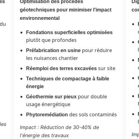
les
Optimisation des procédés
Dig
géotechniques pour minimiser l'impact
co
environnemental
 du
Fondations superficielles optimisées
plutôt que profondes
pour réduire
Préfabrication en usine
les nuisances chantier
sur site
Réemploi des terres excavées
Techniques de compactage à faible
énergie
pour double
Géothermie sur pieux
usage énergétique
des sols contaminés
Phytoremédiation
les
Impact : Réduction de 30-40% de
Imp
l'énergie des travaux