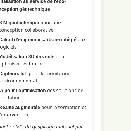
italisation au service de l'éco-
nception géotechnique
pour une
BIM géotechnique
conception collaborative
aux
Calcul d'empreinte carbone intégré
logiciels
pour
Modélisation 3D des sols
optimiser les fouilles
pour le monitoring
Capteurs IoT
environnemental
des solutions de
IA pour l'optimisation
fondation
pour la formation et
Réalité augmentée
l'intervention
act : -25% de gaspillage matériel par