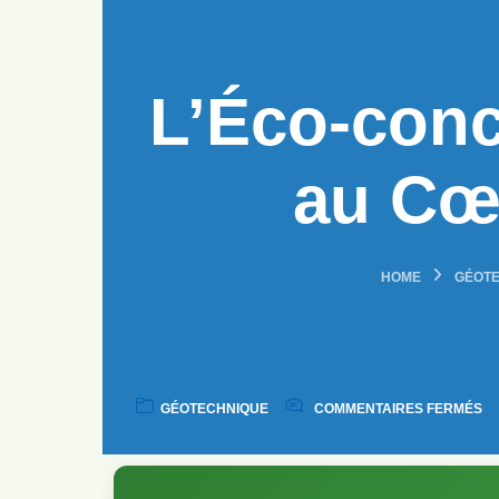
L’Éco-conc
au Cœ
HOME
GÉOTE
GÉOTECHNIQUE
COMMENTAIRES FERMÉS