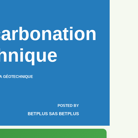
carbonation
hnique
LA GÉOTECHNIQUE
POSTED BY
BETPLUS SAS BETPLUS