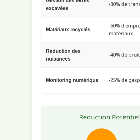
Gestion des terres
: Réglementation environnemen
RE2020
-80% de trans
excavées
Indicateurs clés mesurés :
-60% d'empre
Matériaux recyclés
matériaux
Changement climatique (kg CO₂ eq)
É
Formation d'ozone (kg C₂H₄ eq)
Réduction des
-40% de bruit
nuisances
Outils de calcul spécifiques
-25% de gaspi
Les géotechniciens utilisent désormais de
Monitoring numérique
évaluer en temps réel l'impact de leurs c
Réduction Potentiel