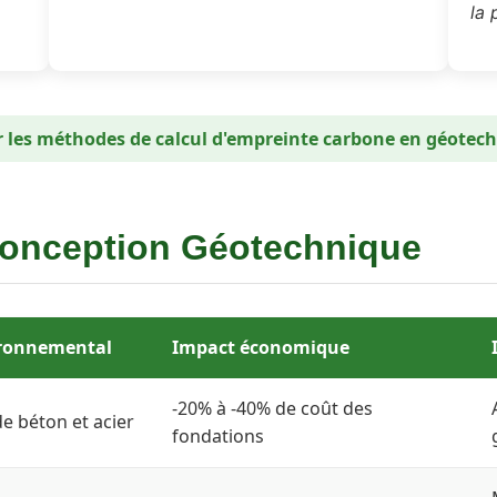
la 
r les méthodes de calcul d'empreinte carbone en géotec
se du Cycle de Vie (ACV) en Géot
conception Géotechnique
s géotechniques s'appuie sur des méthodes standardisées :
ironnemental
Impact économique
ntale des produits de construction
tale des bâtiments
-20% à -40% de coût des
e béton et acier
fondations
astructures
ion carbone