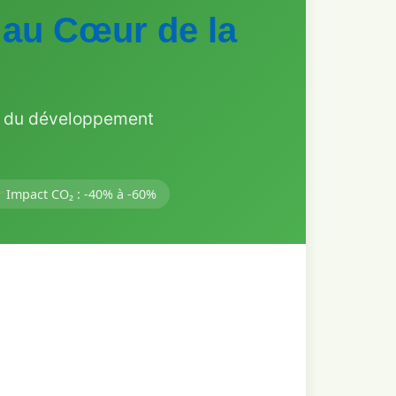
 au Cœur de la
es du développement
Impact CO₂ : -40% à -60%