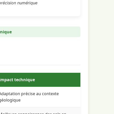
précision numérique
hnique
echnique
Impact technique
Adaptation précise au contexte
géologique