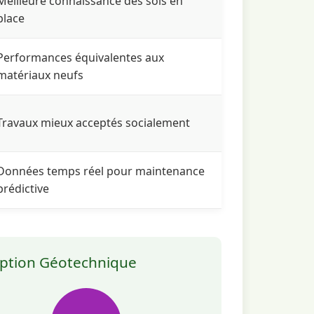
Meilleure connaissance des sols en
place
Performances équivalentes aux
matériaux neufs
₄ eq)
Acidification (kg SO₂ eq)
Travaux mieux acceptés socialement
Données temps réel pour maintenance
ls de calcul (ex: INIES, ecoinvent) pour
prédictive
.
ception Géotechnique