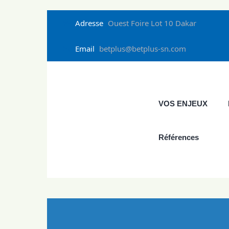
Adresse
Ouest Foire Lot 10 Dakar
Email
betplus@betplus-sn.com
VOS ENJEUX
Références