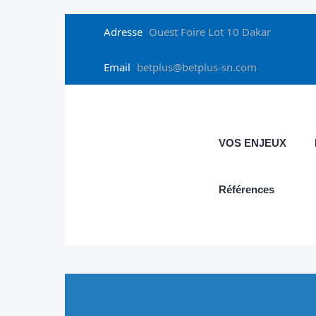
Adresse
Ouest Foire Lot 10 Dakar
Email
betplus@betplus-sn.com
VOS ENJEUX
Références