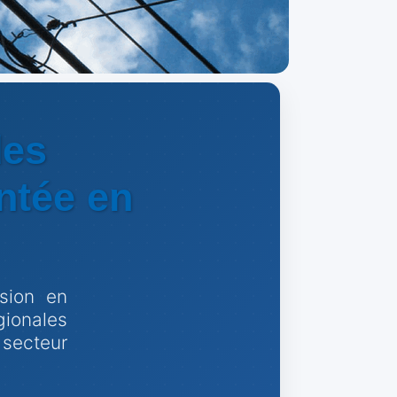
des
ntée en
sion en
gionales
secteur