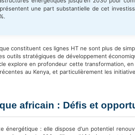
astructures énergétiques jusqu'en 2030 pour comb
eprésentent une part substantielle de cet investi
%.
que constituent ces lignes HT ne sont plus de simpl
 des outils stratégiques de développement économiqu
icle explore en profondeur cette transformation, en 
récentes au Kenya, et particulièrement les initiati
ue africain : Défis et opport
xe énergétique : elle dispose d'un potentiel renouv