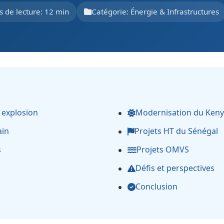
 de lecture: 12 min
Catégorie: Énergie & Infrastructures
 explosion
Modernisation du Ken
ain
Projets HT du Sénégal
s
Projets OMVS
Défis et perspectives
Conclusion