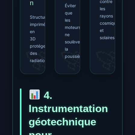
contre
n
Éviter
les
que
rayons
Structures
les
cosmiques
imprimées
moteurs
et
en
ne
solaires
3D
soulèvent
protégeant
la
des
poussière
radiations
4.
Instrumentation
géotechnique
pour