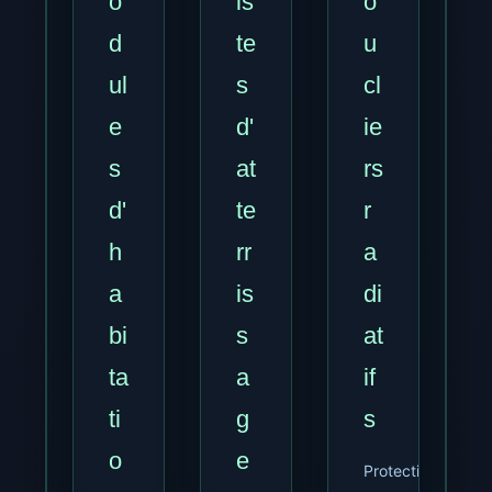
o
is
o
d
te
u
ul
s
cl
e
d'
ie
s
at
rs
d'
te
r
h
rr
a
a
is
di
bi
s
at
ta
a
if
ti
g
s
o
e
Protection