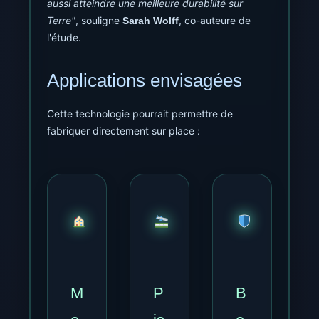
aussi atteindre une meilleure durabilité sur
Terre"
, souligne
, co-auteure de
Sarah Wolff
l'étude.
Applications envisagées
Cette technologie pourrait permettre de
fabriquer directement sur place :
M
P
B