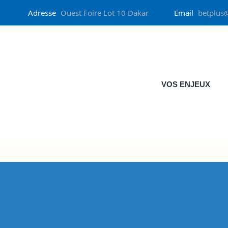
Adresse
Ouest Foire Lot 10 Dakar
Email
betplus
VOS ENJEUX