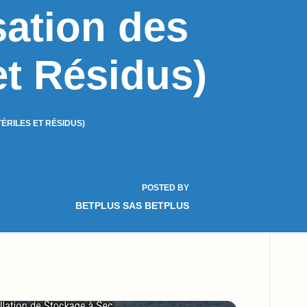
sation des
et Résidus)
ÉRILES ET RÉSIDUS)
POSTED BY
BETPLUS SAS BETPLUS