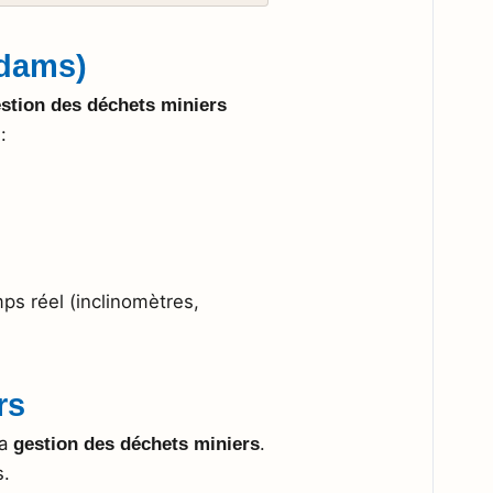
 dams)
stion des déchets miniers
:
s réel (inclinomètres,
rs
la
.
gestion des déchets miniers
s.