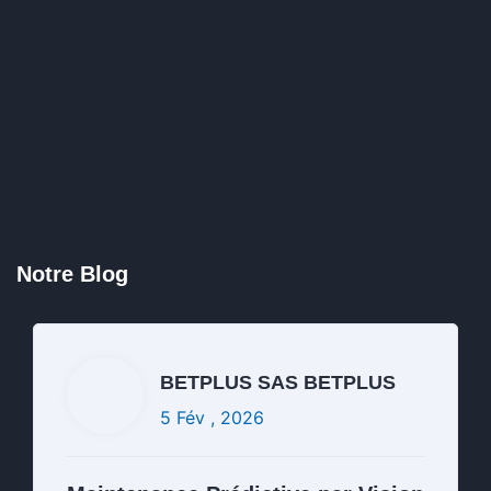
BETPLUS SAS BETPLUS
5 Fév , 2026
Maintenance Prédictive par Vision
Artificielle : L’IA au Service des
Réseaux HT/MT
Notre Blog
Lire la suite
Commentaires fermés
BETPLUS SAS BETPLUS
5 Fév , 2026