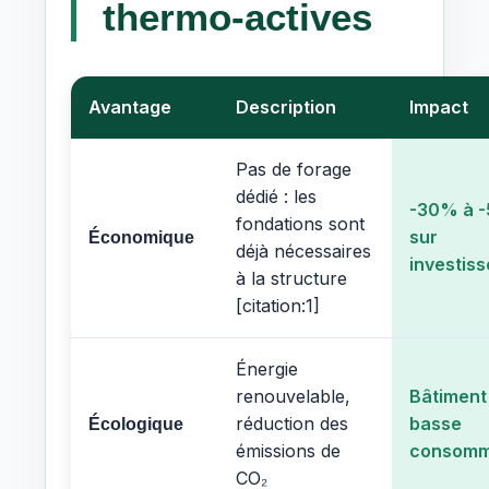
thermo-actives
Avantage
Description
Impact
Pas de forage
dédié : les
-30% à 
fondations sont
sur
Économique
déjà nécessaires
investis
à la structure
[citation:1]
Énergie
renouvelable,
Bâtiment
réduction des
basse
Écologique
émissions de
consomm
CO₂