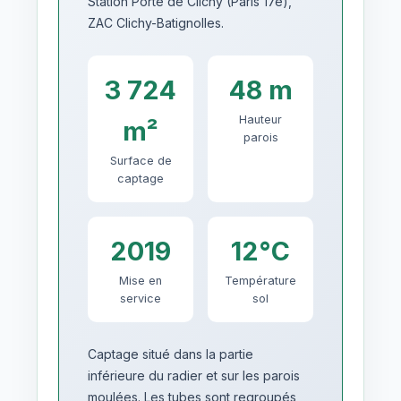
Station Porte de Clichy (Paris 17e),
ZAC Clichy-Batignolles.
3 724
48 m
Hauteur
m²
parois
Surface de
captage
2019
12°C
Mise en
Température
service
sol
Captage situé dans la partie
inférieure du radier et sur les parois
moulées. Les tubes sont regroupés